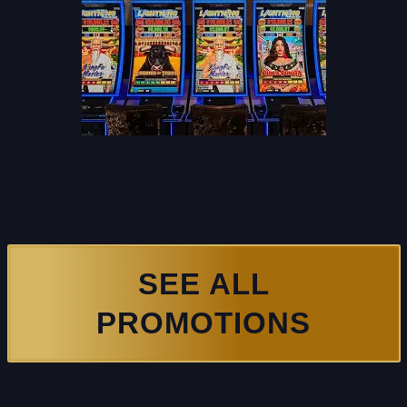
SEE ALL
PROMOTIONS