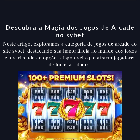
Descubra a Magia dos Jogos de Arcade
no sybet
Neste artigo, exploramos a categoria de jogos de arcade do
site sybet, destacando sua importância no mundo dos jogos
e a variedade de opções disponíveis que atraem jogadores
de todas as idades.