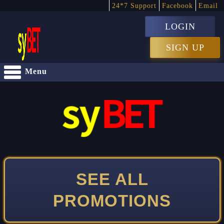
24*7 Support
Facebook
Email
LOGIN
SIGN UP
Menu
SEE ALL
PROMOTIONS