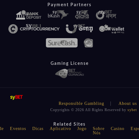
Payment Partners
Gaming License
Responsible Gambling
About us
Copyrights © 2026 All Rights Reserved by
sybet
Related Sites
de
Eventos
Dicas
Aplicativo
Jogo
Sobre
Casino
Esp
Nós