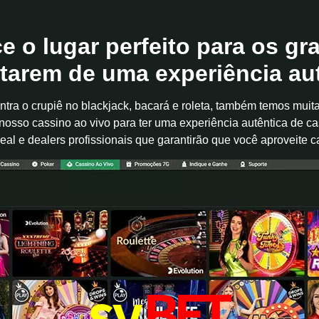
ce o lugar perfeito para os g
tarem de uma experiência au
ntra o crupiê no blackjack, bacará e roleta, também temos mui
 nosso cassino ao vivo para ter uma experiência autêntica de
eal e dealers profissionais que garantirão que você aproveite c