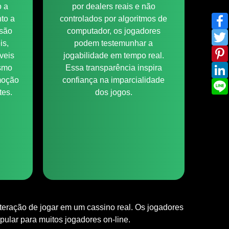
o a
por dealers reais e não
nto a
controlados por algoritmos de
 são
computador, os jogadores
is,
podem testemunhar a
veis
jogabilidade em tempo real.
esmo
Essa transparência inspira
moção
confiança na imparcialidade
tes.
dos jogos.
teração de jogar em um cassino real. Os jogadores
ular para muitos jogadores on-line.