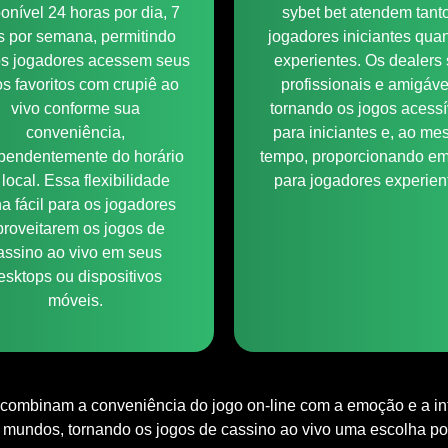
onível 24 horas por dia, 7
sybet bet atendem tant
s por semana, permitindo
jogadores iniciantes qua
os jogadores acessem seus
experientes. Os dealers
os favoritos com crupiê ao
profissionais e amigáve
vivo conforme sua
tornando os jogos acessí
conveniência,
para iniciantes e, ao m
pendentemente do horário
tempo, proporcionando e
 local. Essa flexibilidade
para jogadores experien
na fácil para os jogadores
proveitarem os jogos de
assino ao vivo em seus
esktops ou dispositivos
móveis.
et combinam a conveniência do jogo on-line com a emoção e a in
 mundos, tornando os jogos de cassino ao vivo uma escolha pop