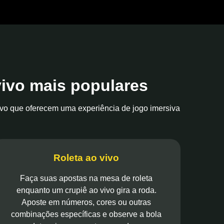
vivo mais populares
ivo que oferecem uma experiência de jogo imersiva
Roleta ao vivo
Faça suas apostas na mesa de roleta
enquanto um crupiê ao vivo gira a roda.
Aposte em números, cores ou outras
combinações específicas e observe a bola