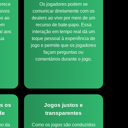
erece
Os jogadores podem se
sivos
comunicar diretamente com os
no ao
dealers ao vivo por meio de um
em
recurso de bate-papo. Essa
al aos
interação em tempo real dá um
sua
toque pessoal à experiência de
jogo e permite que os jogadores
façam perguntas ou
comentários durante o jogo.
s os
Jogos justos e
de
transparentes
vo da
Como os jogos são conduzidos