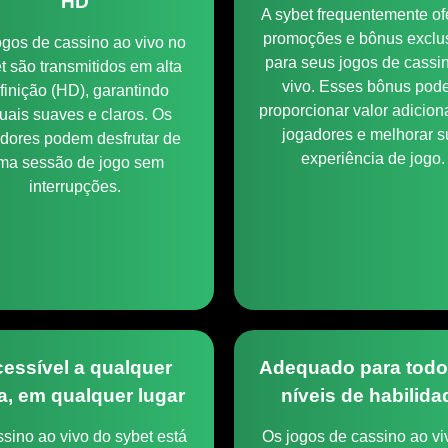
HD
A sybet frequentemente of
promoções e bônus exclu
ogos de cassino ao vivo no
para seus jogos de cassi
t são transmitidos em alta
vivo. Esses bônus pod
finição (HD), garantindo
proporcionar valor adicion
suais suaves e claros. Os
jogadores e melhorar 
dores podem desfrutar de
experiência de jogo.
ma sessão de jogo sem
interrupções.
essível a qualquer
Adequado para todo
a, em qualquer lugar
níveis de habilida
sino ao vivo do sybet está
Os jogos de cassino ao vi