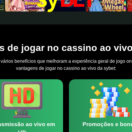
 de jogar no cassino ao viv
 vários benefícios que melhoram a experiência geral de jogo on
vantagens de jogar no cassino ao vivo da sybet:
nsmissão ao vivo em
Promoções e bon