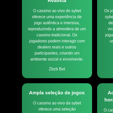
Realista
O cassino ao vivo do sybet
Os j
oferece uma experiência de
sybe
jogo autêntica e imersiva,
de
reproduzindo a atmosfera de um
vi
cassino tradicional. Os
joga
jogadores podem interagir com
u
dealers reais e outros
participantes, criando um
ambiente social e envolvente.
Zbzb Bet
Ampla seleção de jogos
Ac
hor
O cassino ao vivo da sybet
oferece uma seleção
O cas