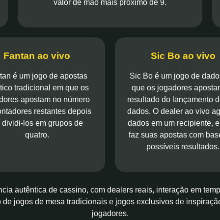
valor de mão mais próximo de 9.
Fantan ao vivo
Sic Bo ao vivo
tan é um jogo de apostas
Sic Bo é um jogo de dad
tico tradicional em que os
que os jogadores aposta
dores apostam no número
resultado do lançamento d
ontadores restantes depois
dados. O dealer ao vivo ag
 dividi-los em grupos de
dados em um recipiente, e
quatro.
faz suas apostas com bas
possíveis resultados.
cia autêntica de cassino, com dealers reais, interação em temp
e jogos de mesa tradicionais e jogos exclusivos de inspiração
jogadores.