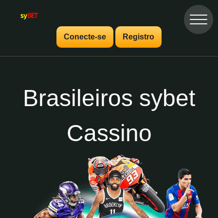
Conecte-se
Registro
Brasileiros sybet
Cassino