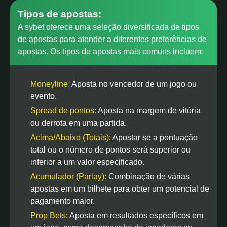
Tipos de apostas:
A sybet oferece uma seleção diversificada de tipos
de apostas para atender a diferentes preferências de
apostas. Os tipos de apostas mais comuns incluem:
Moneyline:
Aposta no vencedor de um jogo ou
evento.
Spread de pontos:
Aposta na margem de vitória
ou derrota em uma partida.
Acima/Abaixo (Totais):
Apostar se a pontuação
total ou o número de pontos será superior ou
inferior a um valor especificado.
Acumulador (Parlay):
Combinação de várias
apostas em um bilhete para obter um potencial de
pagamento maior.
Prop Bets:
Aposta em resultados específicos em