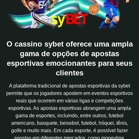
O cassino sybet oferece uma ampla
gama de opções de apostas
esportivas emocionantes para seus
clientes
A plataforma tradicional de apostas esportivas da sybet
permite que os jogadores apostem em eventos esportivos
reais que ocorrem em várias ligas e competições
esportivas. As apostas esportivas abrangem uma ampla
gama de esportes, incluindo, entre outros, futebol
americano, basquete, beisebol, futebol, hóquei, tênis,
golfe e muito mais. Em cada esporte, é possível fazer
apostas em diferentes mercados, como moneyline,