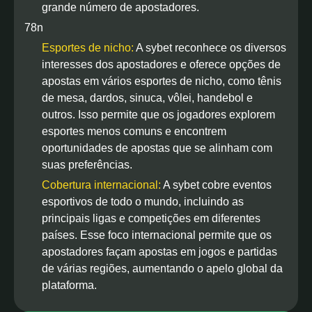
grande número de apostadores.
78n
Esportes de nicho:
A sybet reconhece os diversos
interesses dos apostadores e oferece opções de
apostas em vários esportes de nicho, como tênis
de mesa, dardos, sinuca, vôlei, handebol e
outros. Isso permite que os jogadores explorem
esportes menos comuns e encontrem
oportunidades de apostas que se alinham com
suas preferências.
Cobertura internacional:
A sybet cobre eventos
esportivos de todo o mundo, incluindo as
principais ligas e competições em diferentes
países. Esse foco internacional permite que os
apostadores façam apostas em jogos e partidas
de várias regiões, aumentando o apelo global da
plataforma.