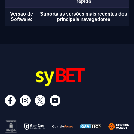
rápida
Versão de
Suporta as versões mais recentes dos
Software:
principais navegadores