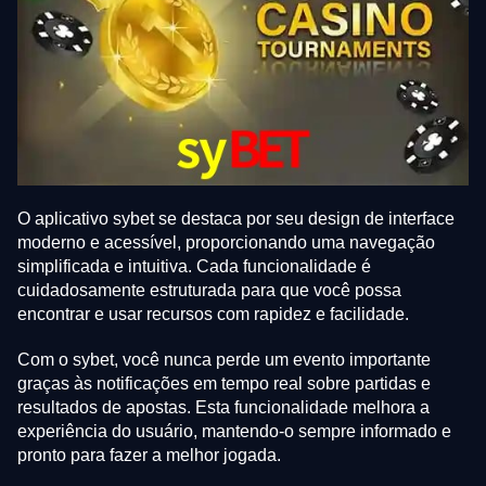
O aplicativo sybet se destaca por seu design de interface
moderno e acessível, proporcionando uma navegação
simplificada e intuitiva. Cada funcionalidade é
cuidadosamente estruturada para que você possa
encontrar e usar recursos com rapidez e facilidade.
Com o sybet, você nunca perde um evento importante
graças às notificações em tempo real sobre partidas e
resultados de apostas. Esta funcionalidade melhora a
experiência do usuário, mantendo-o sempre informado e
pronto para fazer a melhor jogada.