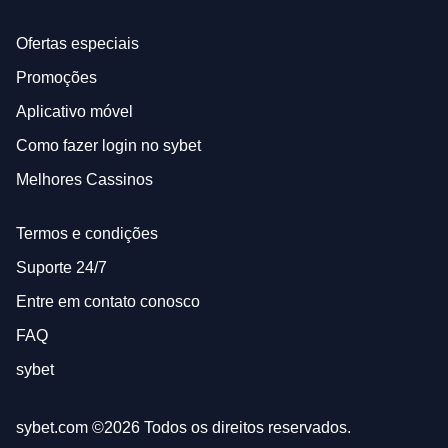
Ofertas especiais
Promoções
Aplicativo móvel
Como fazer login no sybet
Melhores Cassinos
Termos e condições
Suporte 24/7
Entre em contato conosco
FAQ
sybet
sybet.com ©2026 Todos os direitos reservados.