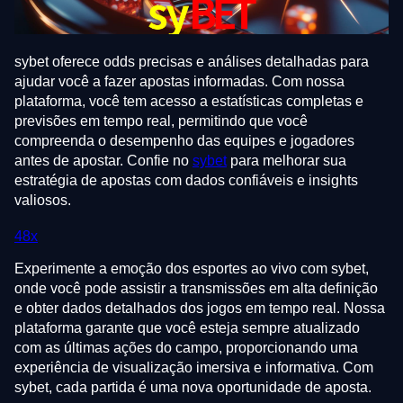
sybet oferece odds precisas e análises detalhadas para
ajudar você a fazer apostas informadas. Com nossa
plataforma, você tem acesso a estatísticas completas e
previsões em tempo real, permitindo que você
compreenda o desempenho das equipes e jogadores
antes de apostar. Confie no
sybet
para melhorar sua
estratégia de apostas com dados confiáveis e insights
valiosos.
48x
Experimente a emoção dos esportes ao vivo com sybet,
onde você pode assistir a transmissões em alta definição
e obter dados detalhados dos jogos em tempo real. Nossa
plataforma garante que você esteja sempre atualizado
com as últimas ações do campo, proporcionando uma
experiência de visualização imersiva e informativa. Com
sybet, cada partida é uma nova oportunidade de aposta.