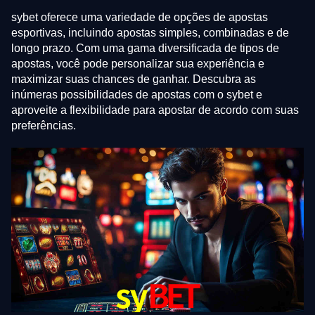
sybet oferece uma variedade de opções de apostas
esportivas, incluindo apostas simples, combinadas e de
longo prazo. Com uma gama diversificada de tipos de
apostas, você pode personalizar sua experiência e
maximizar suas chances de ganhar. Descubra as
inúmeras possibilidades de apostas com o sybet e
aproveite a flexibilidade para apostar de acordo com suas
preferências.