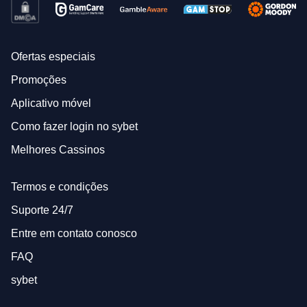
Ofertas especiais
Promoções
Aplicativo móvel
Como fazer login no sybet
Melhores Cassinos
Termos e condições
Suporte 24/7
Entre em contato conosco
FAQ
sybet