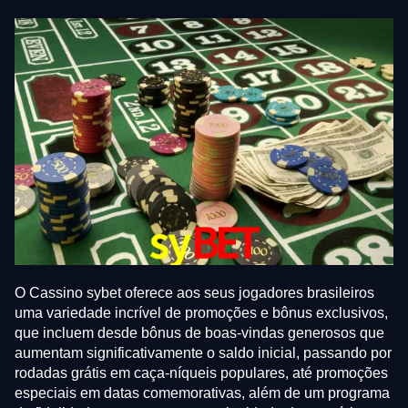
O Cassino sybet oferece aos seus jogadores brasileiros
uma variedade incrível de promoções e bônus exclusivos,
que incluem desde bônus de boas-vindas generosos que
aumentam significativamente o saldo inicial, passando por
rodadas grátis em caça-níqueis populares, até promoções
especiais em datas comemorativas, além de um programa