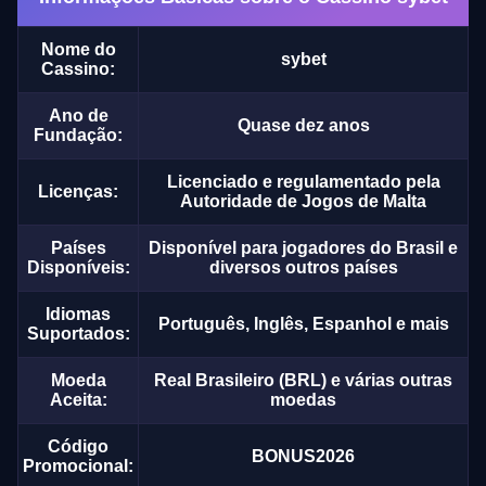
Nome do
sybet
Cassino:
Ano de
Quase dez anos
Fundação:
Licenciado e regulamentado pela
Licenças:
Autoridade de Jogos de Malta
Países
Disponível para jogadores do Brasil e
Disponíveis:
diversos outros países
Idiomas
Português, Inglês, Espanhol e mais
Suportados:
Moeda
Real Brasileiro (BRL) e várias outras
Aceita:
moedas
Código
BONUS2026
Promocional: