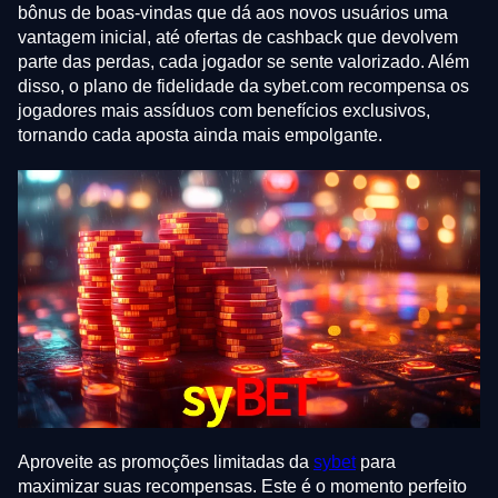
bônus de boas-vindas que dá aos novos usuários uma
vantagem inicial, até ofertas de cashback que devolvem
parte das perdas, cada jogador se sente valorizado. Além
disso, o plano de fidelidade da sybet.com recompensa os
jogadores mais assíduos com benefícios exclusivos,
tornando cada aposta ainda mais empolgante.
Aproveite as promoções limitadas da
sybet
para
maximizar suas recompensas. Este é o momento perfeito