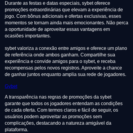
Durante as festas e datas especiais, sybet oferece
promoções extraordinárias que elevam a experiência de
jogo. Com bônus adicionais e ofertas exclusivas, esses
momentos se tornam ainda mais emocionantes. Não perca
a oportunidade de aproveitar essas vantagens em
ocasiões importantes.
sybet valoriza a conexão entre amigos e oferece um plano
de referência onde ambos ganham. Compartilhe sua
experiência e convide amigos para o sybet, e receba
recompensas pelos novos registros. Aproveite a chance
de ganhar juntos enquanto amplia sua rede de jogadores.
Gybet
A transparência nas regras de promoções da sybet
garante que todos os jogadores entendam as condições
de cada oferta. Com termos claros e fácil de seguir, os
usuários podem aproveitar as promoções sem
complicações, destacando a natureza amigável da
plataforma.