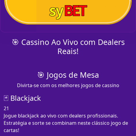
🎯 Cassino Ao Vivo com Dealers
Reais!
🎯 Jogos de Mesa
Divirta-se com os melhores jogos de cassino
🃏 Blackjack
21
Jogue blackjack ao vivo com dealers profissionais.
Estratégia e sorte se combinam neste clássico jogo de
cartas!