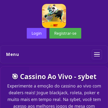
Login
Registrar-se
Menu
🎯 Cassino Ao Vivo - sybet
Experimente a emoção do cassino ao vivo com
dealers reais! Jogue blackjack, roleta, poker e
muito mais em tempo real. Na sybet, você tem
acesso aos melhores jogos de mesa com