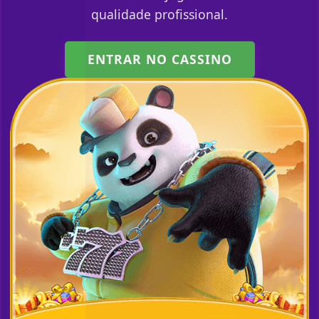
qualidade profissional.
ENTRAR NO CASSINO