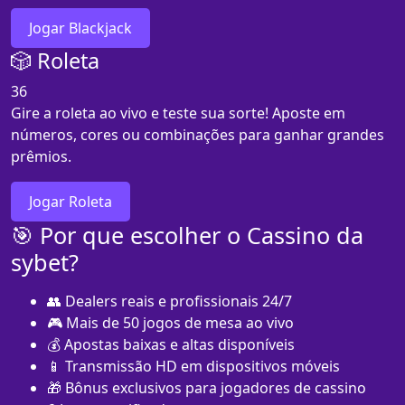
Jogar Blackjack
🎲 Roleta
36
Gire a roleta ao vivo e teste sua sorte! Aposte em
números, cores ou combinações para ganhar grandes
prêmios.
Jogar Roleta
🎯 Por que escolher o Cassino da
sybet?
👥 Dealers reais e profissionais 24/7
🎮 Mais de 50 jogos de mesa ao vivo
💰 Apostas baixas e altas disponíveis
📱 Transmissão HD em dispositivos móveis
🎁 Bônus exclusivos para jogadores de cassino