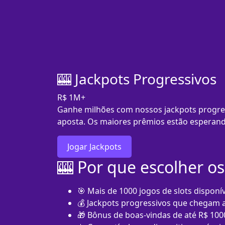
🎰 Jackpots Progressivos
R$ 1M+
Ganhe milhões com nossos jackpots progre
aposta. Os maiores prêmios estão esperand
Jogar Jackpots
🎰 Por que escolher os
🎯 Mais de 1000 jogos de slots disponí
💰 Jackpots progressivos que chegam 
🎁 Bônus de boas-vindas de até R$ 100