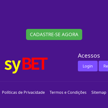
CADASTRE-SE AGORA
Acessos
Login
Re
Políticas de Privacidade
Termos e Condições
Sitemap