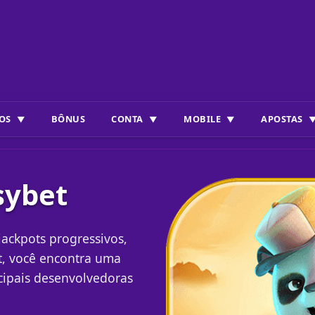
OS
BÔNUS
CONTA
MOBILE
APOSTAS
 sybet
jackpots progressivos,
et, você encontra uma
ncipais desenvolvedoras