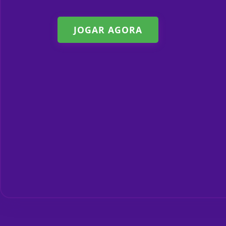
JOGAR AGORA