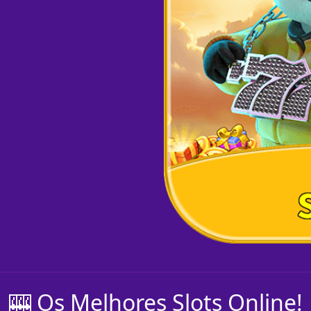
🎰 Os Melhores Slots Online!