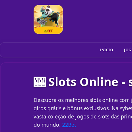
INÍCIO
JOG
🎰 Slots Online -
Descubra os melhores slots online com 
giros grátis e bônus exclusivos. Na syb
vasta coleção de jogos de slots das pri
do mundo.
22Bet